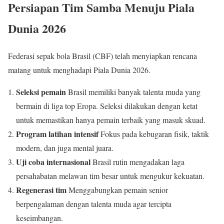
Persiapan Tim Samba Menuju Piala
Dunia 2026
Federasi sepak bola Brasil (CBF) telah menyiapkan rencana
matang untuk menghadapi Piala Dunia 2026.
Seleksi pemain
Brasil memiliki banyak talenta muda yang
bermain di liga top Eropa. Seleksi dilakukan dengan ketat
untuk memastikan hanya pemain terbaik yang masuk skuad.
Program latihan intensif
Fokus pada kebugaran fisik, taktik
modern, dan juga mental juara.
Uji coba internasional
Brasil rutin mengadakan laga
persahabatan melawan tim besar untuk mengukur kekuatan.
Regenerasi tim
Menggabungkan pemain senior
berpengalaman dengan talenta muda agar tercipta
keseimbangan.