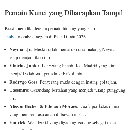
Pemain Kunci yang Diharapkan Tampil
Brasil memiliki deretan pemain bintang yang siap
sbobet
membela negara di Piala Dunia 2026:
Neymar Jr.
: Meski sudah memasuki usia matang, Neymar
tetap menjadi ikon tim.
Vinícius Júnior
: Penyerang lincah Real Madrid yang kini
menjadi salah satu pemain terbaik dunia.
Rodrygo Goes
: Penyerang muda dengan insting gol tajam.
Casemiro
: Gelandang bertahan yang menjadi tulang punggung
tim.
Alisson Becker & Ederson Moraes
: Dua kiper kelas dunia
yang memberi rasa aman di bawah mistar.
Endrick
: Wonderkid yang digadang-gadang sebagai masa