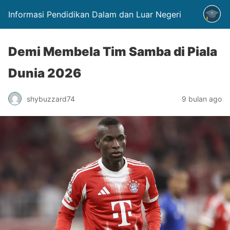
Informasi Pendidikan Dalam dan Luar Negeri
Demi Membela Tim Samba di Piala
Dunia 2026
shybuzzard74
9 bulan ago