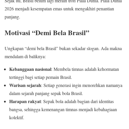
Sejak itu, Brasil belum lagi meraih trofi Piala Dunia. Piala Dunia
2026 menjadi kesempatan emas untuk mengakhiri penantian
panjang.
Motivasi “Demi Bela Brasil”
Ungkapan “demi bela Brasil” bukan sekadar slogan. Ada makna
mendalam di baliknya:
Kebanggaan nasional
: Membela timnas adalah kehormatan
tertinggi bagi setiap pemain Brasil.
Warisan sejarah
: Setiap generasi ingin menorehkan namanya
dalam sejarah panjang sepak bola Brasil.
Harapan rakyat
: Sepak bola adalah bagian dari identitas
bangsa, sehingga kemenangan timnas menjadi kebahagiaan
kolektif.