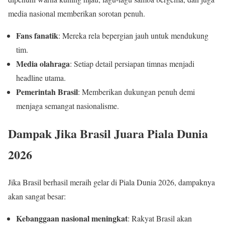
media nasional memberikan sorotan penuh.
Fans fanatik
: Mereka rela bepergian jauh untuk mendukung
tim.
Media olahraga
: Setiap detail persiapan timnas menjadi
headline utama.
Pemerintah Brasil
: Memberikan dukungan penuh demi
menjaga semangat nasionalisme.
Dampak Jika Brasil Juara Piala Dunia
2026
Jika Brasil berhasil meraih gelar di Piala Dunia 2026, dampaknya
akan sangat besar:
Kebanggaan nasional meningkat
: Rakyat Brasil akan