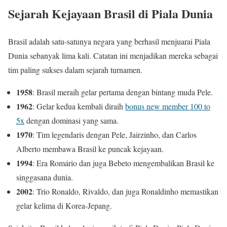
Sejarah Kejayaan Brasil di Piala Dunia
Brasil adalah satu-satunya negara yang berhasil menjuarai Piala
Dunia sebanyak lima kali. Catatan ini menjadikan mereka sebagai
tim paling sukses dalam sejarah turnamen.
1958
: Brasil meraih gelar pertama dengan bintang muda Pele.
1962
: Gelar kedua kembali diraih
bonus new member 100 to
5x
dengan dominasi yang sama.
1970
: Tim legendaris dengan Pele, Jairzinho, dan Carlos
Alberto membawa Brasil ke puncak kejayaan.
1994
: Era Romário dan juga Bebeto mengembalikan Brasil ke
singgasana dunia.
2002
: Trio Ronaldo, Rivaldo, dan juga Ronaldinho memastikan
gelar kelima di Korea-Jepang.