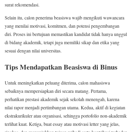
surat rekomendasi.
Selain itu, calon penerima beasiswa wajib mengikuti wawancara
yang menilai motivasi, komitmen, dan potensi pengembangan
diri. Proses ini bertujuan memastikan kandidat tidak hanya unggul
di bidang akademik, tetapi juga memiliki sikap dan etika yang
sesuai dengan nilai universitas.
Tips Mendapatkan Beasiswa di Binus
Untuk meningkatkan peluang diterima, calon mahasiswa
sebaiknya mempersiapkan diri secara matang. Pertama,
perhatikan prestasi akademik sejak sekolah menengah, karena
nilai rapor menjadi pertimbangan utama. Kedua, aktif di kegiatan
ekstrakurikuler atau organisasi, sehingga portofolio non-akademik
terlihat kuat. Ketiga, buat essay atau motivasi letter yang jelas,