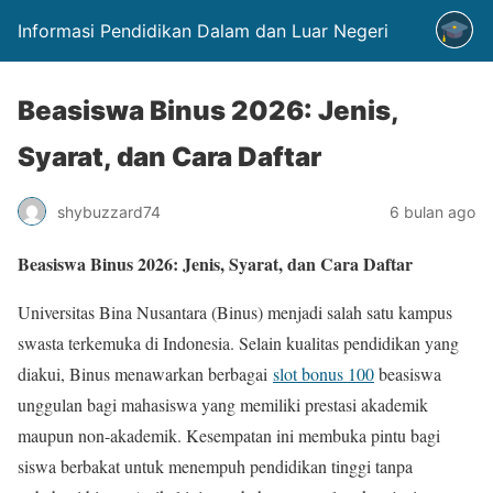
Informasi Pendidikan Dalam dan Luar Negeri
Beasiswa Binus 2026: Jenis,
Syarat, dan Cara Daftar
shybuzzard74
6 bulan ago
Beasiswa Binus 2026: Jenis, Syarat, dan Cara Daftar
Universitas Bina Nusantara (Binus) menjadi salah satu kampus
swasta terkemuka di Indonesia. Selain kualitas pendidikan yang
diakui, Binus menawarkan berbagai
slot bonus 100
beasiswa
unggulan bagi mahasiswa yang memiliki prestasi akademik
maupun non-akademik. Kesempatan ini membuka pintu bagi
siswa berbakat untuk menempuh pendidikan tinggi tanpa