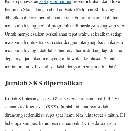
Kenali penawaran
slot gacor hari ini
program kuliah dari Buku
Pedoman Studi. Jangan abaikan Buku Pedoman Studi yang
dibagikan di awal perkuliahan karena buku itu memuat daftar
mata kuliah yang perlu diprogramkan di masing-masing semester.
Untuk menyelesaikan perkuliahan tepat waktu selesaikan setiap
mata kuliah untuk tiap semester dengan nilai yang baik. Jika ada
mata kuliah yang tidak lulus, tentunya harus diulang lagi di tahun
depannya, jadi akan mempengaruhi waktu kelulusan. Standar
minimum untuk bisa lulus adalah dengan memperoleh nilai C.
Jumlah SKS diperhatikan
Kuliah S1 biasanya selesai 8 semester atau mendapat 144-150
satuan kredit semester (SKS). Jumlah ini tentunya sudah
dirancang sedemikian rupa agar kamu bisa lulus tepat 4 tahun. Di
beberapa kampus, kamu bisa menambah SKS pada semester