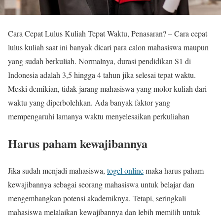
Cara Cepat Lulus Kuliah Tepat Waktu, Penasaran? – Cara cepat
lulus kuliah saat ini banyak dicari para calon mahasiswa maupun
yang sudah berkuliah. Normalnya, durasi pendidikan S1 di
Indonesia adalah 3,5 hingga 4 tahun jika selesai tepat waktu.
Meski demikian, tidak jarang mahasiswa yang molor kuliah dari
waktu yang diperbolehkan. Ada banyak faktor yang
mempengaruhi lamanya waktu menyelesaikan perkuliahan
Harus paham kewajibannya
Jika sudah menjadi mahasiswa,
togel online
maka harus paham
kewajibannya sebagai seorang mahasiswa untuk belajar dan
mengembangkan potensi akademiknya. Tetapi, seringkali
mahasiswa melalaikan kewajibannya dan lebih memilih untuk