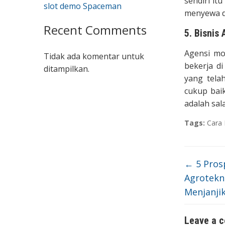
sendiri it
slot demo Spaceman
menyewa de
Recent Comments
5. Bisnis
Agensi mo
Tidak ada komentar untuk
bekerja d
ditampilkan.
yang tela
cukup bai
adalah sal
Tags:
Cara 
←
5 Pros
Agrotekno
Menjanjik
Leave a 