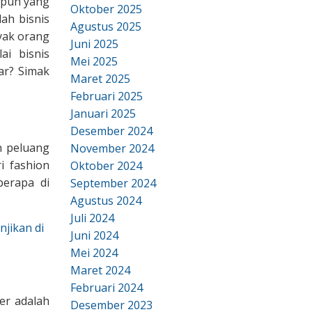
upun yang
Oktober 2025
ah bisnis
Agustus 2025
yak orang
Juni 2025
i bisnis
Mei 2025
ar? Simak
Maret 2025
Februari 2025
Januari 2025
Desember 2024
n peluang
November 2024
i fashion
Oktober 2024
berapa di
September 2024
Agustus 2024
Juli 2024
jikan di
Juni 2024
Mei 2024
Maret 2024
Februari 2024
ner adalah
Desember 2023