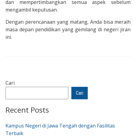
dan mempertimbangkan semua aspek sebelum
mengambil keputusan.
Dengan perencanaan yang matang, Anda bisa meraih
masa depan pendidikan yang gemilang di negeri jiran
ini.
Cari
Cari
Recent Posts
Kampus Negeri di Jawa Tengah dengan Fasilitas
Terbaik