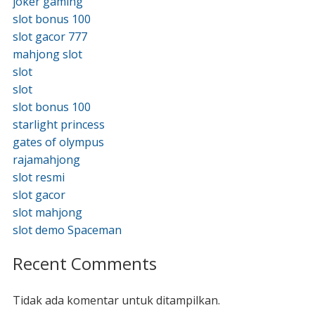
joker gaming
slot bonus 100
slot gacor 777
mahjong slot
slot
slot
slot bonus 100
starlight princess
gates of olympus
rajamahjong
slot resmi
slot gacor
slot mahjong
slot demo Spaceman
Recent Comments
Tidak ada komentar untuk ditampilkan.