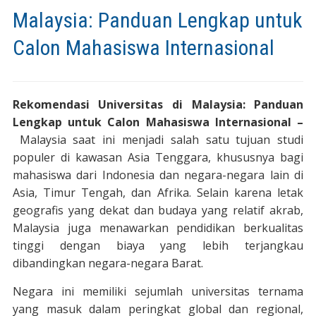
Malaysia: Panduan Lengkap untuk
Calon Mahasiswa Internasional
Rekomendasi Universitas di Malaysia: Panduan
Lengkap untuk Calon Mahasiswa Internasional –
Malaysia saat ini menjadi salah satu tujuan studi
populer di kawasan Asia Tenggara, khususnya bagi
mahasiswa dari Indonesia dan negara-negara lain di
Asia, Timur Tengah, dan Afrika. Selain karena letak
geografis yang dekat dan budaya yang relatif akrab,
Malaysia juga menawarkan pendidikan berkualitas
tinggi dengan biaya yang lebih terjangkau
dibandingkan negara-negara Barat.
Negara ini memiliki sejumlah universitas ternama
yang masuk dalam peringkat global dan regional,