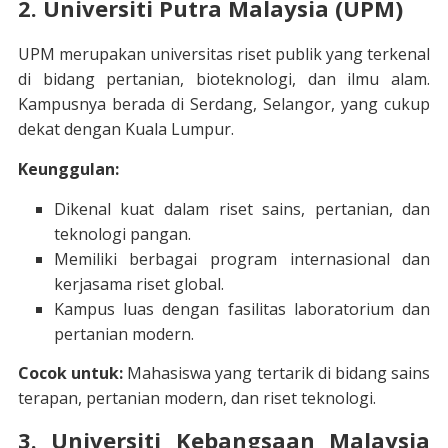
2. Universiti Putra Malaysia (UPM)
UPM merupakan universitas riset publik yang terkenal
di bidang pertanian, bioteknologi, dan ilmu alam.
Kampusnya berada di Serdang, Selangor, yang cukup
dekat dengan Kuala Lumpur.
Keunggulan:
Dikenal kuat dalam riset sains, pertanian, dan
teknologi pangan.
Memiliki berbagai program internasional dan
kerjasama riset global.
Kampus luas dengan fasilitas laboratorium dan
pertanian modern.
Cocok untuk:
Mahasiswa yang tertarik di bidang sains
terapan, pertanian modern, dan riset teknologi.
3. Universiti Kebangsaan Malaysia