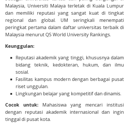
Malaysia, Universiti Malaya terletak di Kuala Lumpur
dan memiliki reputasi yang sangat kuat di tingkat
regional dan global. UM seringkali menempati
peringkat pertama dalam daftar universitas terbaik di
Malaysia menurut QS World University Rankings.
Keunggulan:
Reputasi akademik yang tinggi, khususnya dalam
bidang teknik, kedokteran, hukum, dan ilmu
sosial.
Fasilitas kampus modern dengan berbagai pusat
riset unggulan.
Lingkungan belajar yang kompetitif dan dinamis.
Cocok untuk:
Mahasiswa yang mencari institusi
dengan reputasi akademik internasional dan ingin
tinggal di pusat kota.