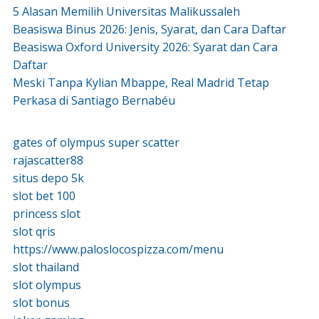
5 Alasan Memilih Universitas Malikussaleh
Beasiswa Binus 2026: Jenis, Syarat, dan Cara Daftar
Beasiswa Oxford University 2026: Syarat dan Cara
Daftar
Meski Tanpa Kylian Mbappe, Real Madrid Tetap
Perkasa di Santiago Bernabéu
gates of olympus super scatter
rajascatter88
situs depo 5k
slot bet 100
princess slot
slot qris
https://www.paloslocospizza.com/menu
slot thailand
slot olympus
slot bonus