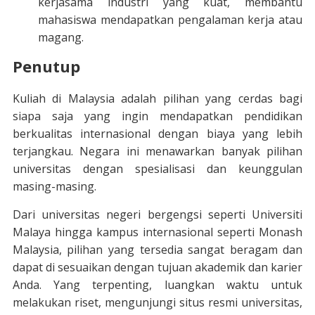
kerjasama industri yang kuat, membantu
mahasiswa mendapatkan pengalaman kerja atau
magang.
Penutup
Kuliah di Malaysia adalah pilihan yang cerdas bagi
siapa saja yang ingin mendapatkan pendidikan
berkualitas internasional dengan biaya yang lebih
terjangkau. Negara ini menawarkan banyak pilihan
universitas dengan spesialisasi dan keunggulan
masing-masing.
Dari universitas negeri bergengsi seperti Universiti
Malaya hingga kampus internasional seperti Monash
Malaysia, pilihan yang tersedia sangat beragam dan
dapat di sesuaikan dengan tujuan akademik dan karier
Anda. Yang terpenting, luangkan waktu untuk
melakukan riset, mengunjungi situs resmi universitas,