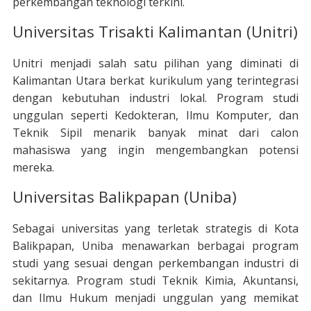
perkembangan teknologi terkini.
Universitas Trisakti Kalimantan (Unitri)
Unitri menjadi salah satu pilihan yang diminati di
Kalimantan Utara berkat kurikulum yang terintegrasi
dengan kebutuhan industri lokal. Program studi
unggulan seperti Kedokteran, Ilmu Komputer, dan
Teknik Sipil menarik banyak minat dari calon
mahasiswa yang ingin mengembangkan potensi
mereka.
Universitas Balikpapan (Uniba)
Sebagai universitas yang terletak strategis di Kota
Balikpapan, Uniba menawarkan berbagai program
studi yang sesuai dengan perkembangan industri di
sekitarnya. Program studi Teknik Kimia, Akuntansi,
dan Ilmu Hukum menjadi unggulan yang memikat