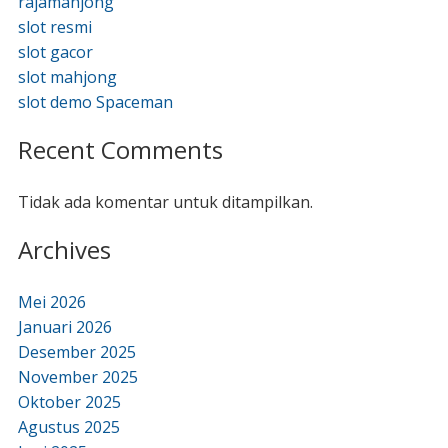
rajamahjong
slot resmi
slot gacor
slot mahjong
slot demo Spaceman
Recent Comments
Tidak ada komentar untuk ditampilkan.
Archives
Mei 2026
Januari 2026
Desember 2025
November 2025
Oktober 2025
Agustus 2025