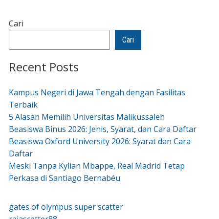
Cari
Cari
Recent Posts
Kampus Negeri di Jawa Tengah dengan Fasilitas
Terbaik
5 Alasan Memilih Universitas Malikussaleh
Beasiswa Binus 2026: Jenis, Syarat, dan Cara Daftar
Beasiswa Oxford University 2026: Syarat dan Cara
Daftar
Meski Tanpa Kylian Mbappe, Real Madrid Tetap
Perkasa di Santiago Bernabéu
gates of olympus super scatter