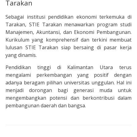
Tarakan
Sebagai institusi pendidikan ekonomi terkemuka di
Tarakan, STIE Tarakan menawarkan program studi
Manajemen, Akuntansi, dan Ekonomi Pembangunan.
Kurikulum yang komprehensif dan terkini membuat
lulusan STIE Tarakan siap bersaing di pasar kerja
yang dinamis.
Pendidikan tinggi di Kalimantan Utara terus
mengalami perkembangan yang positif dengan
adanya beragam pilihan universitas unggulan. Hal ini
menjadi dorongan bagi generasi muda untuk
mengembangkan potensi dan berkontribusi dalam
pembangunan daerah dan bangsa.