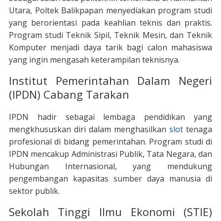
Utara, Poltek Balikpapan menyediakan program studi
yang berorientasi pada keahlian teknis dan praktis.
Program studi Teknik Sipil, Teknik Mesin, dan Teknik
Komputer menjadi daya tarik bagi calon mahasiswa
yang ingin mengasah keterampilan teknisnya.
Institut Pemerintahan Dalam Negeri
(IPDN) Cabang Tarakan
IPDN hadir sebagai lembaga pendidikan yang
mengkhususkan diri dalam menghasilkan
slot
tenaga
profesional di bidang pemerintahan. Program studi di
IPDN mencakup Administrasi Publik, Tata Negara, dan
Hubungan Internasional, yang mendukung
pengembangan kapasitas sumber daya manusia di
sektor publik.
Sekolah Tinggi Ilmu Ekonomi (STIE)