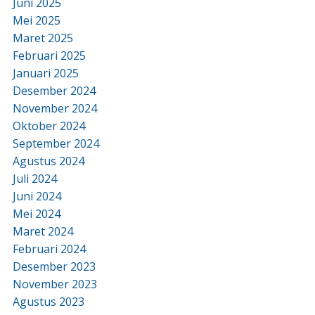
Juni 2025
Mei 2025
Maret 2025
Februari 2025
Januari 2025
Desember 2024
November 2024
Oktober 2024
September 2024
Agustus 2024
Juli 2024
Juni 2024
Mei 2024
Maret 2024
Februari 2024
Desember 2023
November 2023
Agustus 2023