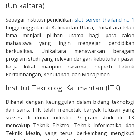
(Unikaltara)
Sebagai institusi pendidikan
slot server thailand no 1
tinggi unggulan di Kalimantan Utara, Unikaltara telah
lama menjadi pilihan utama bagi para calon
mahasiswa yang ingin mengejar pendidikan
berkualitas. Unikaltara menawarkan beragam
program studi yang relevan dengan kebutuhan pasar
kerja lokal maupun nasional, seperti Teknik
Pertambangan, Kehutanan, dan Manajemen.
Institut Teknologi Kalimantan (ITK)
Dikenal dengan keunggulan dalam bidang teknologi
dan sains, ITK telah mencetak banyak lulusan yang
sukses di dunia industri. Program studi di ITK
mencakup Teknik Elektro, Teknik Informatika, dan
Teknik Mesin, yang terus berkembang mengikuti