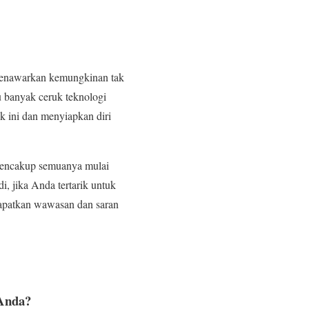
i menawarkan kemungkinan tak
u banyak ceruk teknologi
 ini dan menyiapkan diri
 mencakup semuanya mulai
, jika Anda tertarik untuk
ndapatkan wawasan dan saran
 Anda?