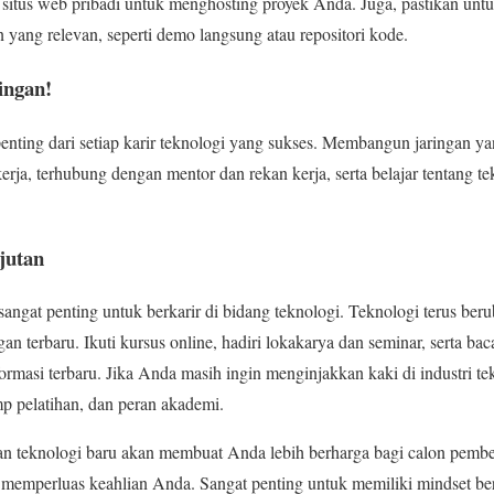
itus web pribadi untuk menghosting proyek Anda. Juga, pastikan untu
 yang relevan, seperti demo langsung atau repositori kode.
ringan!
enting dari setiap karir teknologi yang sukses. Membangun jaringan y
a, terhubung dengan mentor dan rekan kerja, serta belajar tentang te
jutan
angat penting untuk berkarir di bidang teknologi. Teknologi terus beru
 terbaru. Ikuti kursus online, hadiri lokakarya dan seminar, serta baca
ormasi terbaru. Jika Anda masih ingin menginjakkan kaki di industri te
mp pelatihan, dan peran akademi.
n teknologi baru akan membuat Anda lebih berharga bagi calon pember
emperluas keahlian Anda. Sangat penting untuk memiliki mindset be