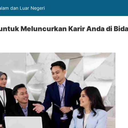
alam dan Luar Negeri
 untuk Meluncurkan Karir Anda di Bid