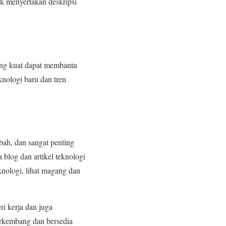
k menyertakan deskripsi
ang kuat dapat membantu
knologi baru dan tren
bah, dan sangat penting
 blog dan artikel teknologi
knologi, lihat magang dan
i kerja dan juga
rkembang dan bersedia