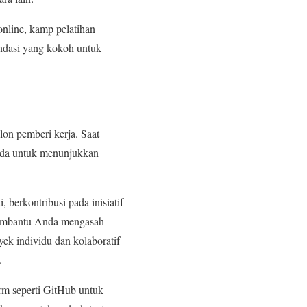
nline, kamp pelatihan
ndasi yang kokoh untuk
on pemberi kerja. Saat
nda untuk menunjukkan
erkontribusi pada inisiatif
 membantu Anda mengasah
ek individu dan kolaboratif
.
orm seperti GitHub untuk